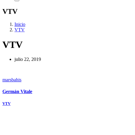
VTV
Inicio
VTV
VTV
julio 22, 2019
marsbahis
Germán Vitale
Navegación
VTV
de
entradas