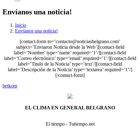
Envíanos una noticia!
Inicio
Envíanos una noticia!
[contact-form to=’contacto@noticiasbelgrano.com’
subject=’Enviaron Noticia desde la Web’][contact-field
label=’Nombre’ type=’name’ required=’1’/][contact-field
label=’Correo electrónico’ type=’email’ required=’1’/][contact-field
label=’Titulo de la Noticia’ type=’text’/][contact-field
label=’Descripción de la Noticia’ type=’textarea’ required=’1’/]
[/contact-form]
betkom
EL CLIMA EN GENERAL BELGRANO
El tiempo - Tutiempo.net