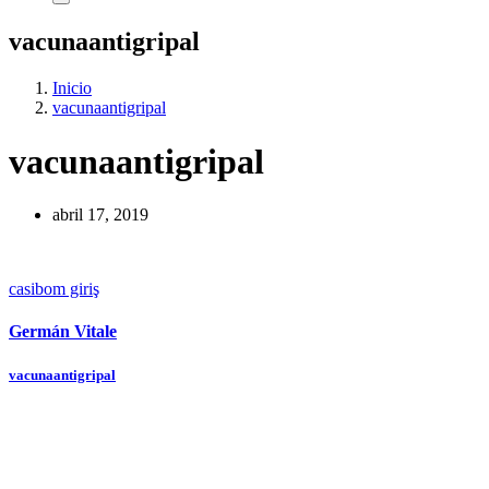
vacunaantigripal
Inicio
vacunaantigripal
vacunaantigripal
abril 17, 2019
casibom giriş
Germán Vitale
Navegación
vacunaantigripal
de
entradas