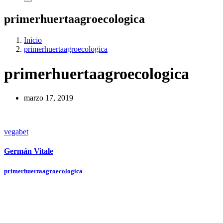
primerhuertaagroecologica
Inicio
primerhuertaagroecologica
primerhuertaagroecologica
marzo 17, 2019
vegabet
Germán Vitale
Navegación
primerhuertaagroecologica
de
entradas