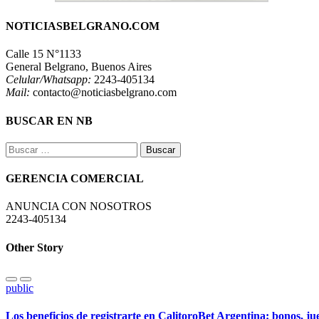
NOTICIASBELGRANO.COM
Calle 15 N°1133
General Belgrano, Buenos Aires
Celular/Whatsapp:
2243-405134
Mail:
contacto@noticiasbelgrano.com
BUSCAR EN NB
Buscar:
GERENCIA COMERCIAL
ANUNCIA CON NOSOTROS
2243-405134
Other Story
public
Los beneficios de registrarte en CalitoroBet Argentina: bonos, j