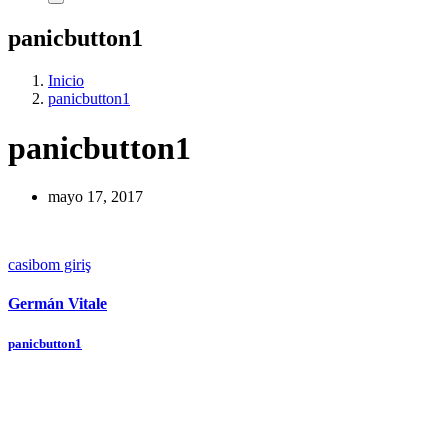
panicbutton1
Inicio
panicbutton1
panicbutton1
mayo 17, 2017
casibom giriş
Germán Vitale
Navegación
panicbutton1
de
entradas