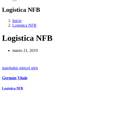
Logistica NFB
Inicio
Logistica NFB
Logistica NFB
marzo 21, 2019
marsbahis güncel giriş
Germán Vitale
Navegación
Logistica NFB
de
entradas