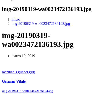
img-20190319-wa0023472136193.jpg
Inicio
img-20190319-wa0023472136193.jpg
img-20190319-
wa0023472136193.jpg
marzo 19, 2019
marsbahis güncel giriş
Germán Vitale
Navegación
img-20190319-wa0023472136193.jpg
de
entradas