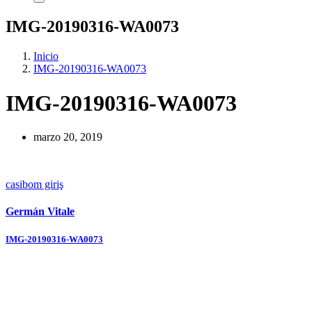
IMG-20190316-WA0073
Inicio
IMG-20190316-WA0073
IMG-20190316-WA0073
marzo 20, 2019
casibom giriş
Germán Vitale
Navegación
IMG-20190316-WA0073
de
entradas