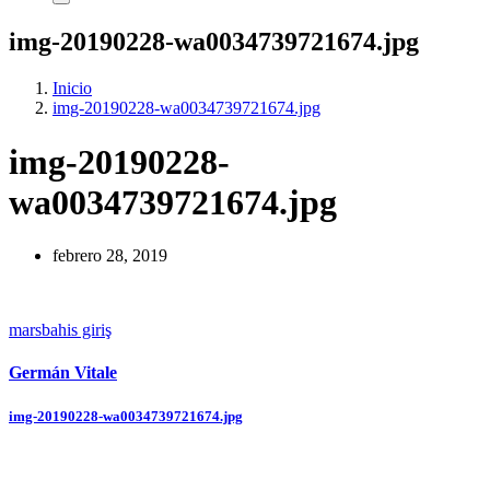
img-20190228-wa0034739721674.jpg
Inicio
img-20190228-wa0034739721674.jpg
img-20190228-
wa0034739721674.jpg
febrero 28, 2019
marsbahis giriş
Germán Vitale
Navegación
img-20190228-wa0034739721674.jpg
de
entradas