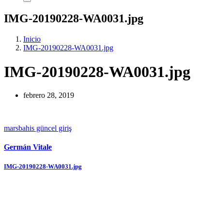
IMG-20190228-WA0031.jpg
Inicio
IMG-20190228-WA0031.jpg
IMG-20190228-WA0031.jpg
febrero 28, 2019
marsbahis güncel giriş
Germán Vitale
Navegación
IMG-20190228-WA0031.jpg
de
entradas