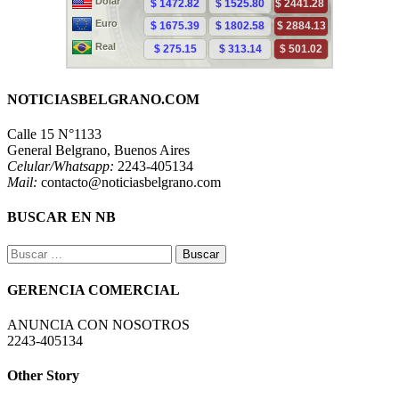
NOTICIASBELGRANO.COM
Calle 15 N°1133
General Belgrano, Buenos Aires
Celular/Whatsapp:
2243-405134
Mail:
contacto@noticiasbelgrano.com
BUSCAR EN NB
Buscar:
GERENCIA COMERCIAL
ANUNCIA CON NOSOTROS
2243-405134
Other Story