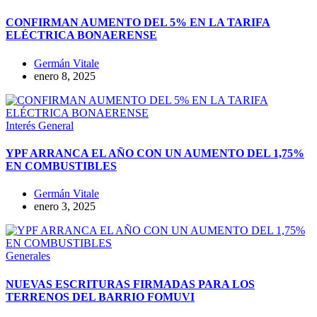
CONFIRMAN AUMENTO DEL 5% EN LA TARIFA
ELÉCTRICA BONAERENSE
Germán Vitale
enero 8, 2025
Interés General
YPF ARRANCA EL AÑO CON UN AUMENTO DEL 1,75%
EN COMBUSTIBLES
Germán Vitale
enero 3, 2025
Generales
NUEVAS ESCRITURAS FIRMADAS PARA LOS
TERRENOS DEL BARRIO FOMUVI