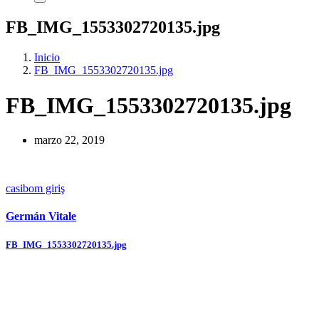
FB_IMG_1553302720135.jpg
Inicio
FB_IMG_1553302720135.jpg
FB_IMG_1553302720135.jpg
marzo 22, 2019
casibom giriş
Germán Vitale
Navegación
FB_IMG_1553302720135.jpg
de
entradas