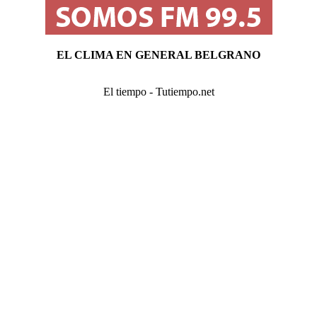
EL CLIMA EN GENERAL BELGRANO
El tiempo - Tutiempo.net