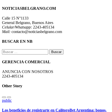
NOTICIASBELGRANO.COM
Calle 15 N°1133
General Belgrano, Buenos Aires
Celular/Whatsapp:
2243-405134
Mail:
contacto@noticiasbelgrano.com
BUSCAR EN NB
Buscar:
GERENCIA COMERCIAL
ANUNCIA CON NOSOTROS
2243-405134
Other Story
public
Los beneficios de registrarte en CalitoroBet Argentina: bonos,