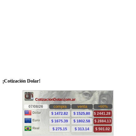
¡Cotización Dolar!