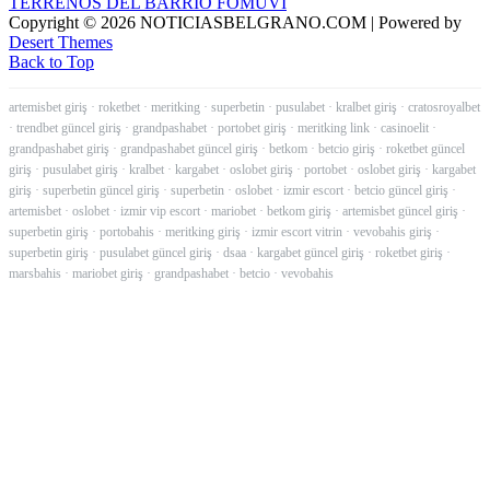
Copyright © 2026 NOTICIASBELGRANO.COM | Powered by
Desert Themes
Back to Top
artemisbet giriş
·
roketbet
·
meritking
·
superbetin
·
pusulabet
·
kralbet giriş
·
cratosroyalbet
·
trendbet güncel giriş
·
grandpashabet
·
portobet giriş
·
meritking link
·
casinoelit
·
grandpashabet giriş
·
grandpashabet güncel giriş
·
betkom
·
betcio giriş
·
roketbet güncel
giriş
·
pusulabet giriş
·
kralbet
·
kargabet
·
oslobet giriş
·
portobet
·
oslobet giriş
·
kargabet
giriş
·
superbetin güncel giriş
·
superbetin
·
oslobet
·
izmir escort
·
betcio güncel giriş
·
artemisbet
·
oslobet
·
izmir vip escort
·
mariobet
·
betkom giriş
·
artemisbet güncel giriş
·
superbetin giriş
·
portobahis
·
meritking giriş
·
izmir escort vitrin
·
vevobahis giriş
·
superbetin giriş
·
pusulabet güncel giriş
·
dsaa
·
kargabet güncel giriş
·
roketbet giriş
·
marsbahis
·
mariobet giriş
·
grandpashabet
·
betcio
·
vevobahis