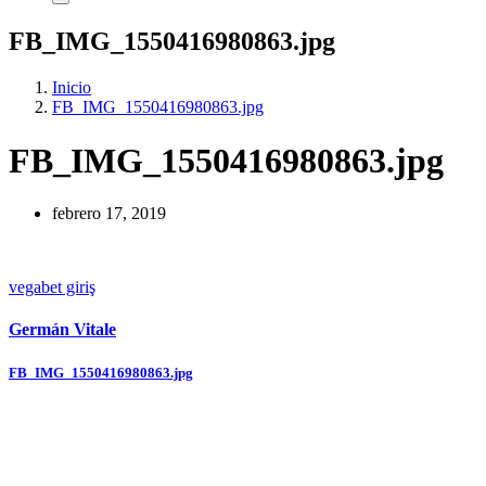
FB_IMG_1550416980863.jpg
Inicio
FB_IMG_1550416980863.jpg
FB_IMG_1550416980863.jpg
febrero 17, 2019
vegabet giriş
Germán Vitale
Navegación
FB_IMG_1550416980863.jpg
de
entradas