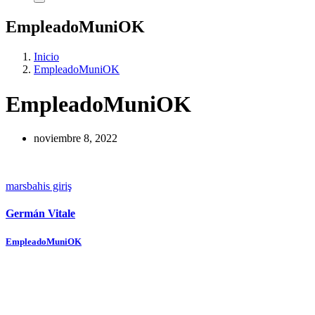
EmpleadoMuniOK
Inicio
EmpleadoMuniOK
EmpleadoMuniOK
noviembre 8, 2022
marsbahis giriş
Germán Vitale
Navegación
EmpleadoMuniOK
de
entradas