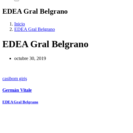
EDEA Gral Belgrano
Inicio
EDEA Gral Belgrano
EDEA Gral Belgrano
octubre 30, 2019
casibom giriş
Germán Vitale
Navegación
EDEA Gral Belgrano
de
entradas