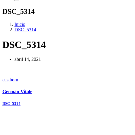
DSC_5314
Inicio
DSC_5314
DSC_5314
abril 14, 2021
casibom
Germán Vitale
Navegación
DSC_5314
de
entradas