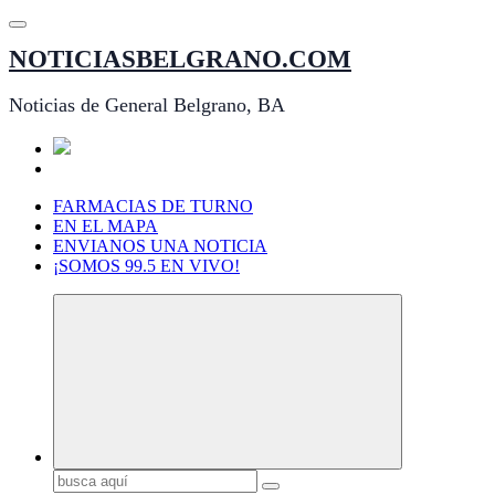
Saltar
al
NOTICIASBELGRANO.COM
contenido
Noticias de General Belgrano, BA
FARMACIAS DE TURNO
EN EL MAPA
ENVIANOS UNA NOTICIA
¡SOMOS 99.5 EN VIVO!
Buscar: