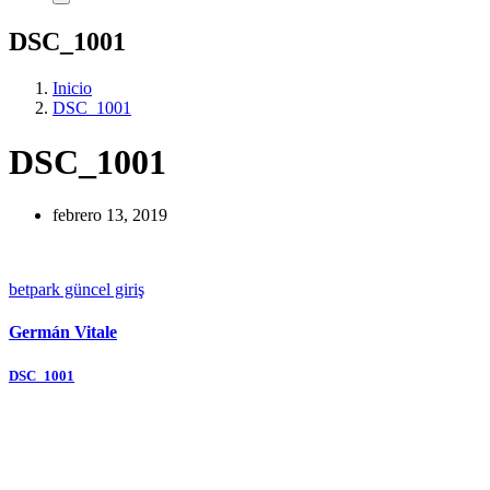
DSC_1001
Inicio
DSC_1001
DSC_1001
febrero 13, 2019
betpark güncel giriş
Germán Vitale
Navegación
DSC_1001
de
entradas