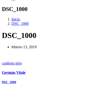
DSC_1000
Inicio
DSC_1000
DSC_1000
febrero 13, 2019
casibom giriş
Germán Vitale
Navegación
DSC_1000
de
entradas