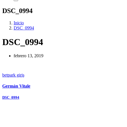
DSC_0994
Inicio
DSC_0994
DSC_0994
febrero 13, 2019
betpark giriş
Germán Vitale
Navegación
DSC_0994
de
entradas