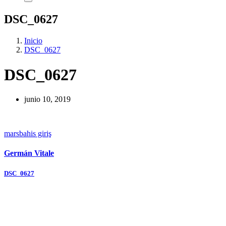
DSC_0627
Inicio
DSC_0627
DSC_0627
junio 10, 2019
marsbahis giriş
Germán Vitale
Navegación
DSC_0627
de
entradas