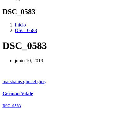
DSC_0583
Inicio
DSC_0583
DSC_0583
junio 10, 2019
marsbahis güncel giriş
Germán Vitale
Navegación
DSC_0583
de
entradas