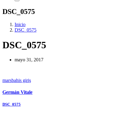
DSC_0575
Inicio
DSC_0575
DSC_0575
mayo 31, 2017
marsbahis giriş
Germán Vitale
Navegación
DSC_0575
de
entradas