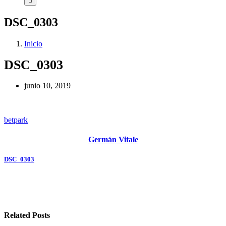
DSC_0303
Inicio
DSC_0303
junio 10, 2019
betpark
Germán Vitale
Navegación
DSC_0303
de
entradas
Related Posts