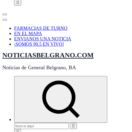
FARMACIAS DE TURNO
EN EL MAPA
ENVIANOS UNA NOTICIA
¡SOMOS 99.5 EN VIVO!
NOTICIASBELGRANO.COM
Noticias de General Belgrano, BA
Buscar: