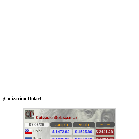
¡Cotización Dolar!