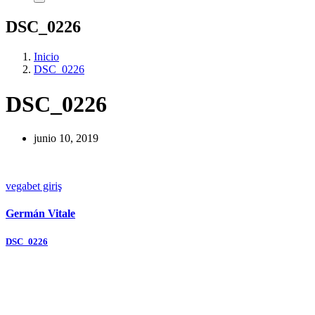
DSC_0226
Inicio
DSC_0226
DSC_0226
junio 10, 2019
vegabet giriş
Germán Vitale
Navegación
DSC_0226
de
entradas