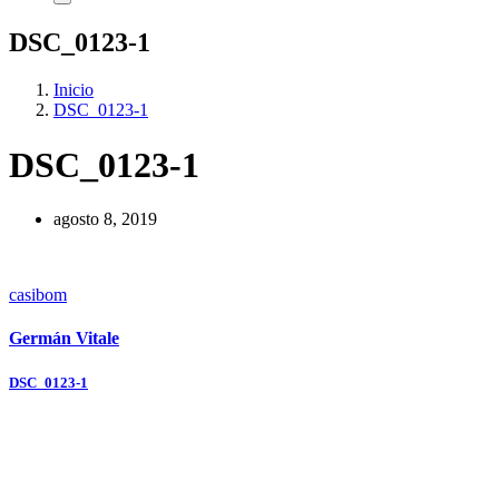
DSC_0123-1
Inicio
DSC_0123-1
DSC_0123-1
agosto 8, 2019
casibom
Germán Vitale
Navegación
DSC_0123-1
de
entradas