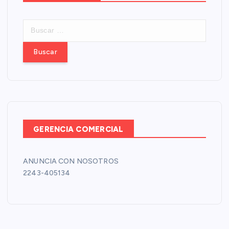
B
u
s
c
a
r
:
GERENCIA COMERCIAL
ANUNCIA CON NOSOTROS
2243-405134