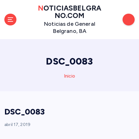
S
NOTICIASBELGRA
a
NO.COM
l
Noticias de General
t
Belgrano, BA
a
r
a
l
DSC_0083
c
o
n
Inicio
t
e
n
i
DSC_0083
d
o
abril 17, 2019