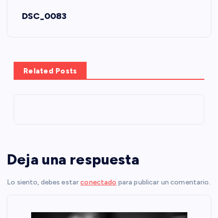
N
DSC_0083
a
v
e
Related Posts
g
a
c
Deja una respuesta
i
Lo siento, debes estar
conectado
para publicar un comentario.
ó