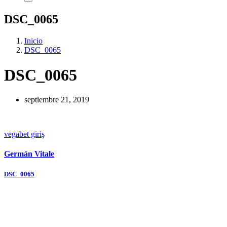
DSC_0065
Inicio
DSC_0065
DSC_0065
septiembre 21, 2019
vegabet giriş
Germán Vitale
Navegación
DSC_0065
de
entradas