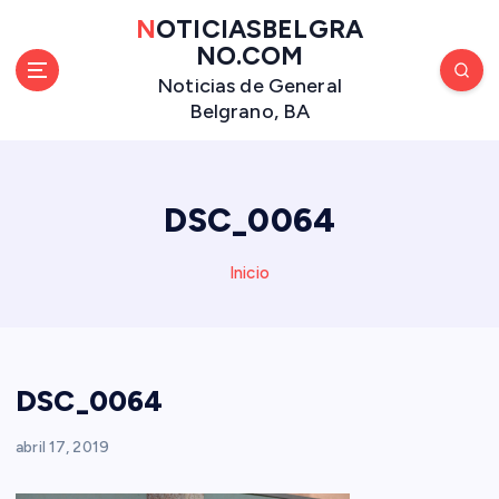
S
NOTICIASBELGRA
a
NO.COM
l
Noticias de General
t
Belgrano, BA
a
r
a
l
DSC_0064
c
o
n
Inicio
t
e
n
i
DSC_0064
d
o
abril 17, 2019