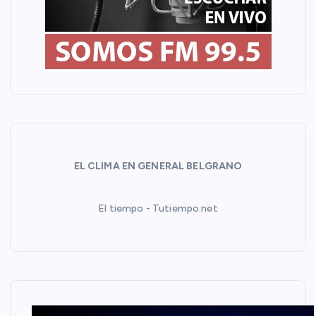
r
a
d
a
s
EL CLIMA EN GENERAL BELGRANO
El tiempo - Tutiempo.net