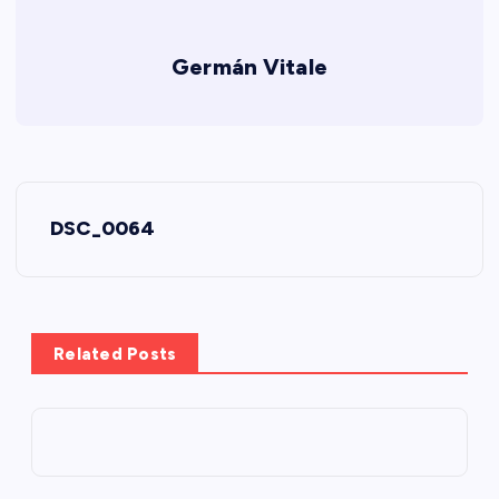
Germán Vitale
N
DSC_0064
a
v
e
Related Posts
g
a