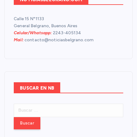
Calle 15 N°1133
General Belgrano, Buenos Aires
Celular/Whatsapp:
2243-405134
Mail:
contacto@noticiasbelgrano.com
BUSCAR EN NB
B
u
s
c
a