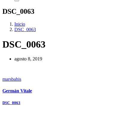
DSC_0063
Inicio
DSC_0063
DSC_0063
agosto 8, 2019
marsbahis
Germán Vitale
Navegación
DSC_0063
de
entradas