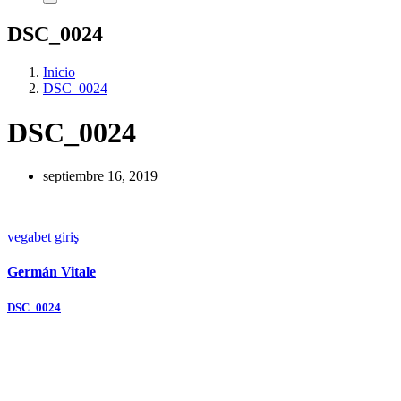
DSC_0024
Inicio
DSC_0024
DSC_0024
septiembre 16, 2019
vegabet giriş
Germán Vitale
Navegación
DSC_0024
de
entradas