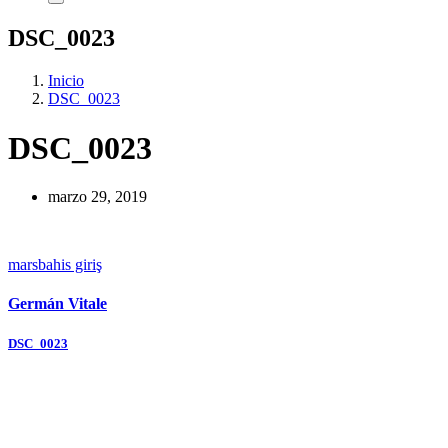
DSC_0023
Inicio
DSC_0023
DSC_0023
marzo 29, 2019
marsbahis giriş
Germán Vitale
Navegación
DSC_0023
de
entradas