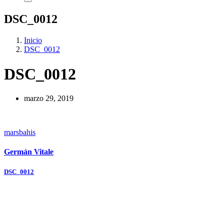
DSC_0012
Inicio
DSC_0012
DSC_0012
marzo 29, 2019
marsbahis
Germán Vitale
Navegación
DSC_0012
de
entradas