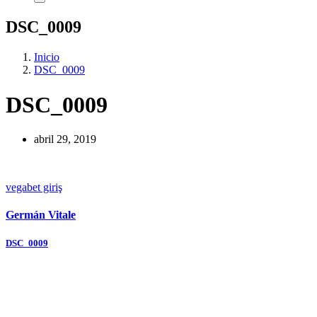
DSC_0009
Inicio
DSC_0009
DSC_0009
abril 29, 2019
vegabet giriş
Germán Vitale
Navegación
DSC_0009
de
entradas