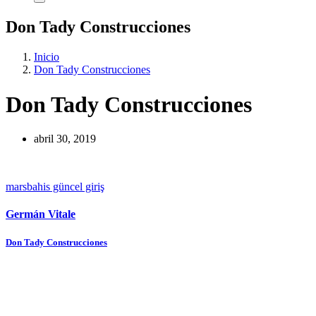
Don Tady Construcciones
Inicio
Don Tady Construcciones
Don Tady Construcciones
abril 30, 2019
marsbahis güncel giriş
Germán Vitale
Navegación
Don Tady Construcciones
de
entradas