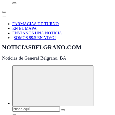
FARMACIAS DE TURNO
EN EL MAPA
ENVIANOS UNA NOTICIA
¡SOMOS 99.5 EN VIVO!
NOTICIASBELGRANO.COM
Noticias de General Belgrano, BA
Buscar: