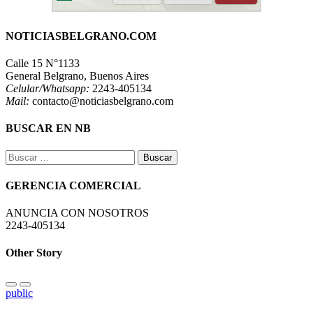
NOTICIASBELGRANO.COM
Calle 15 N°1133
General Belgrano, Buenos Aires
Celular/Whatsapp:
2243-405134
Mail:
contacto@noticiasbelgrano.com
BUSCAR EN NB
Buscar:
GERENCIA COMERCIAL
ANUNCIA CON NOSOTROS
2243-405134
Other Story
public