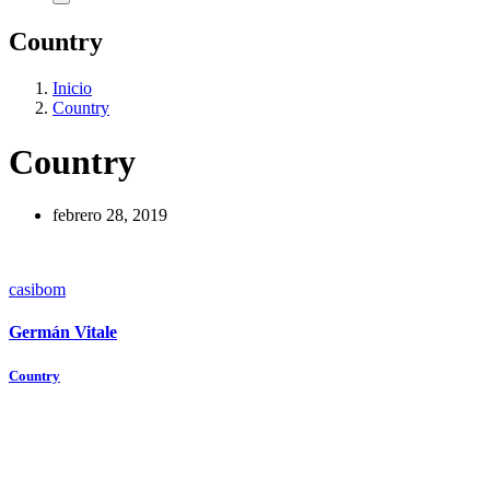
Country
Inicio
Country
Country
febrero 28, 2019
casibom
Germán Vitale
Navegación
Country
de
entradas