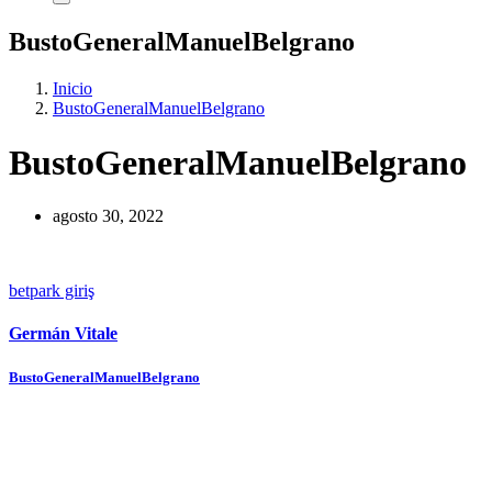
BustoGeneralManuelBelgrano
Inicio
BustoGeneralManuelBelgrano
BustoGeneralManuelBelgrano
agosto 30, 2022
betpark giriş
Germán Vitale
Navegación
BustoGeneralManuelBelgrano
de
entradas