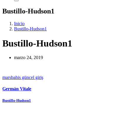
Bustillo-Hudson1
Inicio
Bustillo-Hudson1
Bustillo-Hudson1
marzo 24, 2019
marsbahis güncel giriş
Germán Vitale
Navegación
Bustillo-Hudson1
de
entradas