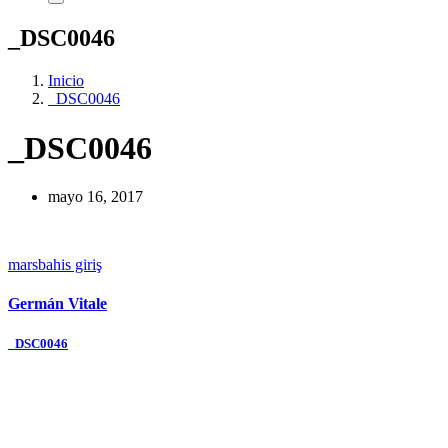
_DSC0046
Inicio
_DSC0046
_DSC0046
mayo 16, 2017
marsbahis giriş
Germán Vitale
Navegación
_DSC0046
de
entradas