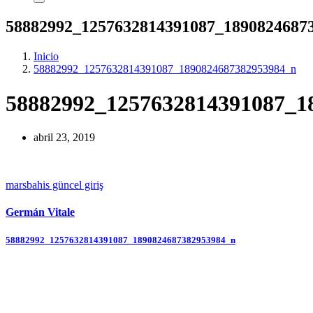
58882992_1257632814391087_1890824687
Inicio
58882992_1257632814391087_1890824687382953984_n
58882992_1257632814391087_1
abril 23, 2019
marsbahis güncel giriş
Germán Vitale
Navegación
58882992_1257632814391087_1890824687382953984_n
de
entradas