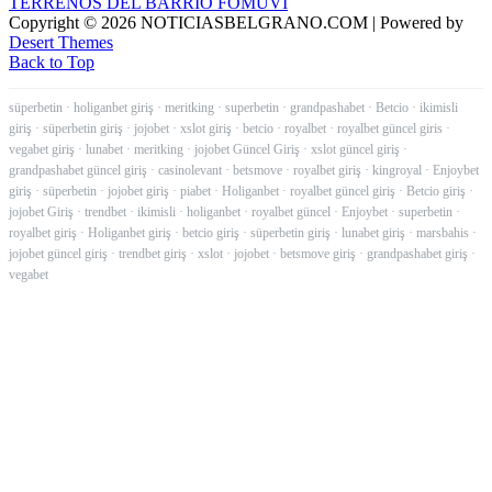
Copyright © 2026 NOTICIASBELGRANO.COM | Powered by
Desert Themes
Back to Top
süperbetin
·
holiganbet giriş
·
meritking
·
superbetin
·
grandpashabet
·
Betcio
·
ikimisli
giriş
·
süperbetin giriş
·
jojobet
·
xslot giriş
·
betcio
·
royalbet
·
royalbet güncel giris
·
vegabet giriş
·
lunabet
·
meritking
·
jojobet Güncel Giriş
·
xslot güncel giriş
·
grandpashabet güncel giriş
·
casinolevant
·
betsmove
·
royalbet giriş
·
kingroyal
·
Enjoybet
giriş
·
süperbetin
·
jojobet giriş
·
piabet
·
Holiganbet
·
royalbet güncel giriş
·
Betcio giriş
·
jojobet Giriş
·
trendbet
·
ikimisli
·
holiganbet
·
royalbet güncel
·
Enjoybet
·
superbetin
·
royalbet giriş
·
Holiganbet giriş
·
betcio giriş
·
süperbetin giriş
·
lunabet giriş
·
marsbahis
·
jojobet güncel giriş
·
trendbet giriş
·
xslot
·
jojobet
·
betsmove giriş
·
grandpashabet giriş
·
vegabet