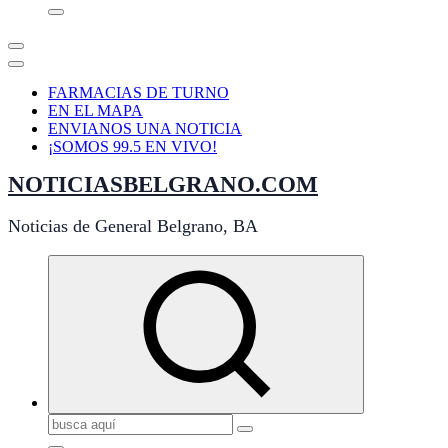
FARMACIAS DE TURNO
EN EL MAPA
ENVIANOS UNA NOTICIA
¡SOMOS 99.5 EN VIVO!
NOTICIASBELGRANO.COM
Noticias de General Belgrano, BA
Buscar: