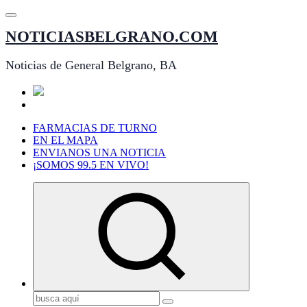
Saltar
al
NOTICIASBELGRANO.COM
contenido
Noticias de General Belgrano, BA
FARMACIAS DE TURNO
EN EL MAPA
ENVIANOS UNA NOTICIA
¡SOMOS 99.5 EN VIVO!
Buscar: