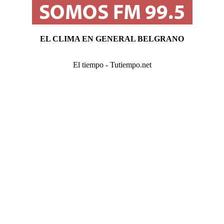
EL CLIMA EN GENERAL BELGRANO
El tiempo - Tutiempo.net