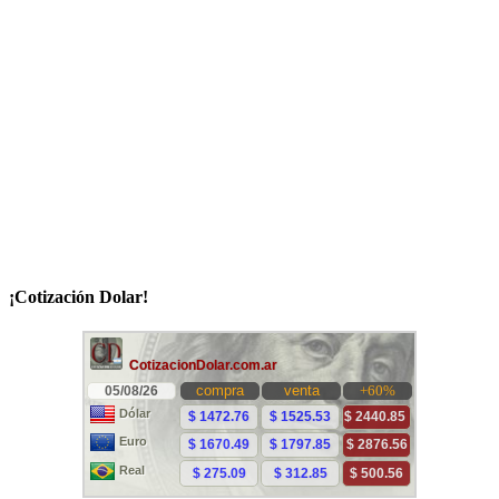
¡Cotización Dolar!