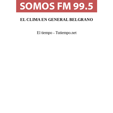
EL CLIMA EN GENERAL BELGRANO
El tiempo - Tutiempo.net