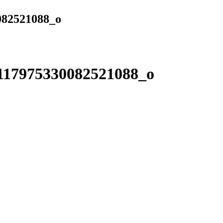
082521088_o
117975330082521088_o