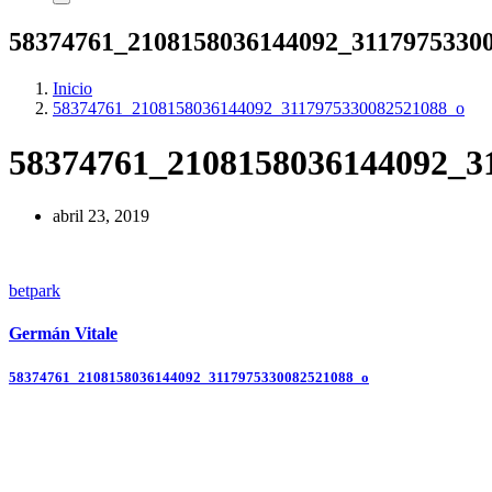
58374761_2108158036144092_3117975330
Inicio
58374761_2108158036144092_3117975330082521088_o
58374761_2108158036144092_3
abril 23, 2019
betpark
Germán Vitale
Navegación
58374761_2108158036144092_3117975330082521088_o
de
entradas