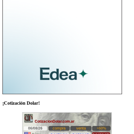
¡Cotización Dolar!