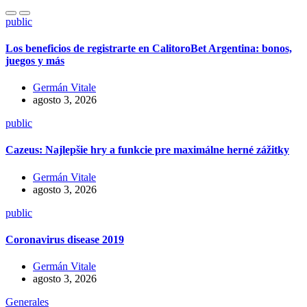
public
Los beneficios de registrarte en CalitoroBet Argentina: bonos,
juegos y más
Germán Vitale
agosto 3, 2026
public
Cazeus: Najlepšie hry a funkcie pre maximálne herné zážitky
Germán Vitale
agosto 3, 2026
public
Coronavirus disease 2019
Germán Vitale
agosto 3, 2026
Generales