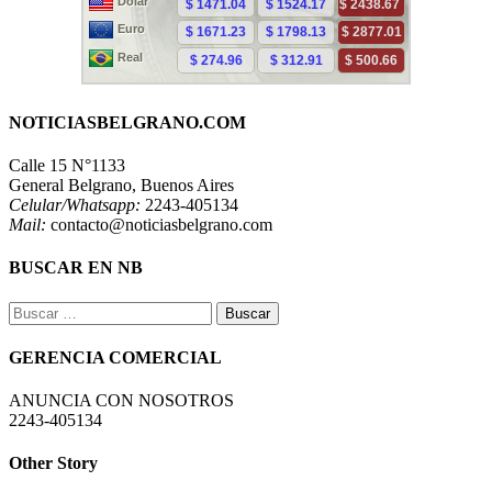
NOTICIASBELGRANO.COM
Calle 15 N°1133
General Belgrano, Buenos Aires
Celular/Whatsapp:
2243-405134
Mail:
contacto@noticiasbelgrano.com
BUSCAR EN NB
Buscar:
GERENCIA COMERCIAL
ANUNCIA CON NOSOTROS
2243-405134
Other Story