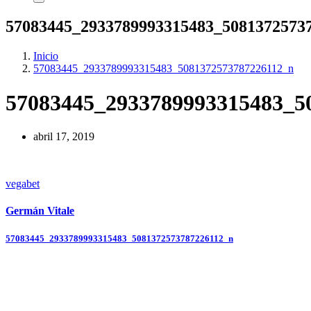
57083445_2933789993315483_5081372573
Inicio
57083445_2933789993315483_5081372573787226112_n
57083445_2933789993315483_5
abril 17, 2019
vegabet
Germán Vitale
Navegación
57083445_2933789993315483_5081372573787226112_n
de
entradas