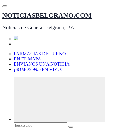
Saltar
al
NOTICIASBELGRANO.COM
contenido
Noticias de General Belgrano, BA
FARMACIAS DE TURNO
EN EL MAPA
ENVIANOS UNA NOTICIA
¡SOMOS 99.5 EN VIVO!
Buscar: