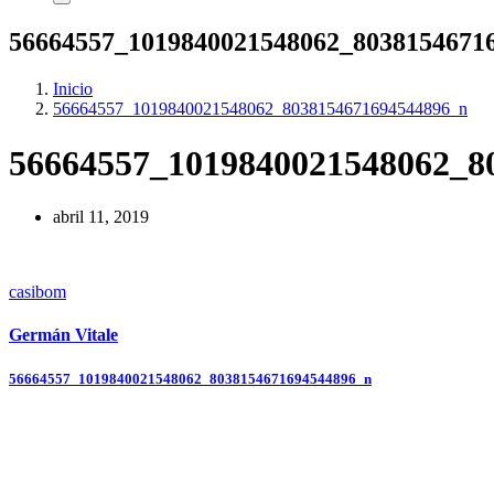
56664557_1019840021548062_8038154671
Inicio
56664557_1019840021548062_8038154671694544896_n
56664557_1019840021548062_8
abril 11, 2019
casibom
Germán Vitale
Navegación
56664557_1019840021548062_8038154671694544896_n
de
entradas