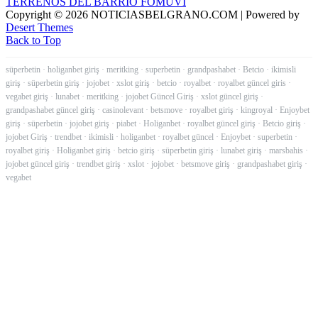
Copyright © 2026 NOTICIASBELGRANO.COM | Powered by
Desert Themes
Back to Top
süperbetin
·
holiganbet giriş
·
meritking
·
superbetin
·
grandpashabet
·
Betcio
·
ikimisli
giriş
·
süperbetin giriş
·
jojobet
·
xslot giriş
·
betcio
·
royalbet
·
royalbet güncel giris
·
vegabet giriş
·
lunabet
·
meritking
·
jojobet Güncel Giriş
·
xslot güncel giriş
·
grandpashabet güncel giriş
·
casinolevant
·
betsmove
·
royalbet giriş
·
kingroyal
·
Enjoybet
giriş
·
süperbetin
·
jojobet giriş
·
piabet
·
Holiganbet
·
royalbet güncel giriş
·
Betcio giriş
·
jojobet Giriş
·
trendbet
·
ikimisli
·
holiganbet
·
royalbet güncel
·
Enjoybet
·
superbetin
·
royalbet giriş
·
Holiganbet giriş
·
betcio giriş
·
süperbetin giriş
·
lunabet giriş
·
marsbahis
·
jojobet güncel giriş
·
trendbet giriş
·
xslot
·
jojobet
·
betsmove giriş
·
grandpashabet giriş
·
vegabet