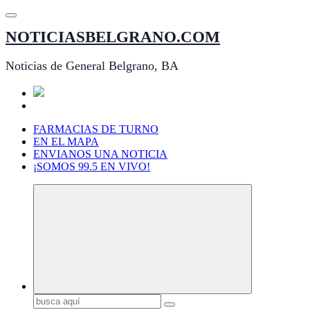
Saltar
al
NOTICIASBELGRANO.COM
contenido
Noticias de General Belgrano, BA
FARMACIAS DE TURNO
EN EL MAPA
ENVIANOS UNA NOTICIA
¡SOMOS 99.5 EN VIVO!
Buscar: