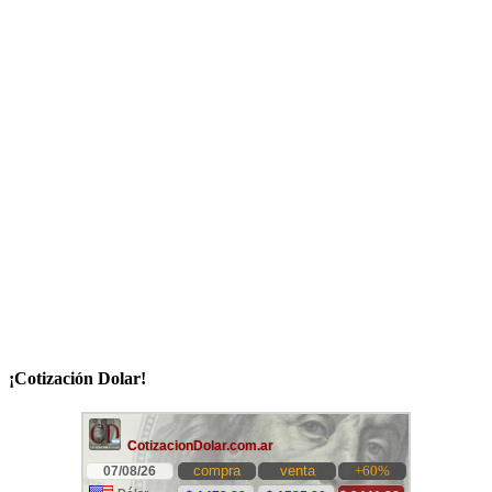
¡Cotización Dolar!