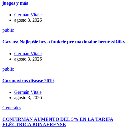
juegos y más
Germán Vitale
agosto 3, 2026
public
Cazeus: Najlepšie hry a funkcie pre maximálne herné zážitky
Germán Vitale
agosto 3, 2026
public
Coronavirus disease 2019
Germán Vitale
agosto 3, 2026
Generales
CONFIRMAN AUMENTO DEL 5% EN LA TARIFA
ELÉCTRICA BONAERENSE