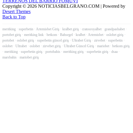
Copyright © 2026 NOTICIASBELGRANO.COM | Powered by
Desert Themes
Back to Top
meritking
·
superbetin
·
Artemisbet Giriş
·
kralbet giriş
·
cratosroyalbet
·
grandpashabet
·
portobet giriş
·
meritking link
·
betkom
·
Bahsegel
·
kralbet
·
Artemisbet
·
oslobet giriş
·
portobet
·
oslobet giriş
·
superbetin güncel giriş
·
Ultrabet Giriş
·
zirvebet
·
superbetin
·
oslobet
·
Ultrabet
·
oslobet
·
zirvebet giriş
·
Ultrabet Güncel Giriş
·
mariobet
·
betkom giriş
·
meritking
·
superbetin giriş
·
portobahis
·
meritking giriş
·
superbetin giriş
·
dsaa
·
marsbahis
·
mariobet giriş