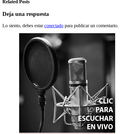
Related Posts
Deja una respuesta
Lo siento, debes estar
conectado
para publicar un comentario.