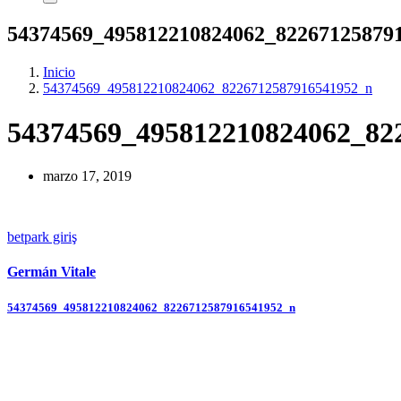
54374569_495812210824062_82267125879
Inicio
54374569_495812210824062_8226712587916541952_n
54374569_495812210824062_82
marzo 17, 2019
betpark giriş
Germán Vitale
Navegación
54374569_495812210824062_8226712587916541952_n
de
entradas