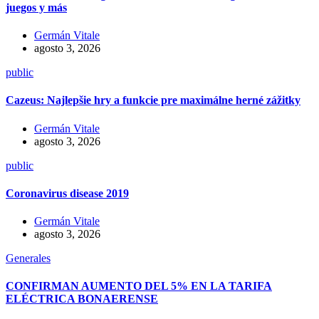
juegos y más
Germán Vitale
agosto 3, 2026
public
Cazeus: Najlepšie hry a funkcie pre maximálne herné zážitky
Germán Vitale
agosto 3, 2026
public
Coronavirus disease 2019
Germán Vitale
agosto 3, 2026
Generales
CONFIRMAN AUMENTO DEL 5% EN LA TARIFA
ELÉCTRICA BONAERENSE