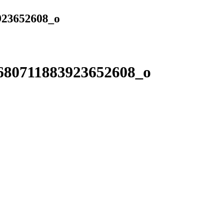
923652608_o
680711883923652608_o