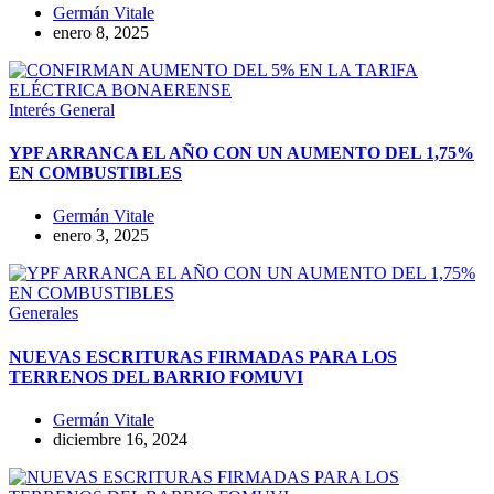
Germán Vitale
enero 8, 2025
Interés General
YPF ARRANCA EL AÑO CON UN AUMENTO DEL 1,75%
EN COMBUSTIBLES
Germán Vitale
enero 3, 2025
Generales
NUEVAS ESCRITURAS FIRMADAS PARA LOS
TERRENOS DEL BARRIO FOMUVI
Germán Vitale
diciembre 16, 2024