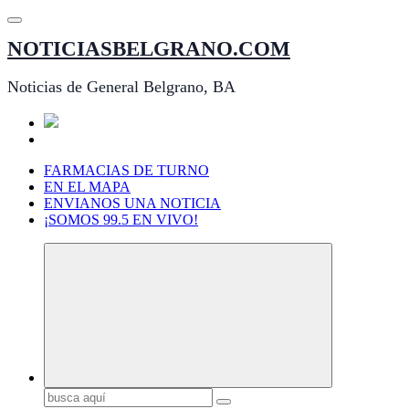
Saltar
al
NOTICIASBELGRANO.COM
contenido
Noticias de General Belgrano, BA
FARMACIAS DE TURNO
EN EL MAPA
ENVIANOS UNA NOTICIA
¡SOMOS 99.5 EN VIVO!
Buscar: